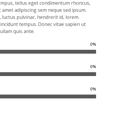
empus, tellus eget condimentum rhoncus,
t amet adipiscing sem neque sed ipsum.
luctus pulvinar, hendrerit id, lorem.
incidunt tempus. Donec vitae sapien ut
ullam quis ante.
0
%
0
%
0
%