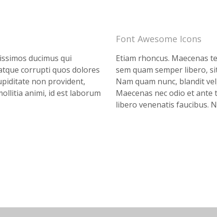
Font Awesome Icons
nissimos ducimus qui
Etiam rhoncus. Maecenas t
 atque corrupti quos dolores
sem quam semper libero, si
upiditate non provident,
Nam quam nunc, blandit vel, 
mollitia animi, id est laborum
Maecenas nec odio et ante t
libero venenatis faucibus. N