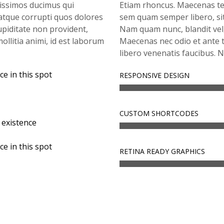
nissimos ducimus qui
Etiam rhoncus. Maecenas t
 atque corrupti quos dolores
sem quam semper libero, si
upiditate non provident,
Nam quam nunc, blandit vel, 
mollitia animi, id est laborum
Maecenas nec odio et ante t
libero venenatis faucibus. N
ce in this spot
RESPONSIVE DESIGN
CUSTOM SHORTCODES
 existence
ce in this spot
RETINA READY GRAPHICS