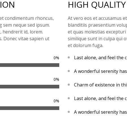
TION
HIGH QUALITY
get condimentum rhoncus,
At vero eos et accusamus et
ng sem neque sed ipsum.
blanditiis praesentium volu
 hendrerit id, lorem.
et quas molestias excepturi 
. Donec vitae sapien ut
similique sunt in culpa qui o
et dolorum fuga.
Last alone, and feel the 
0
%
A wonderful serenity ha
0
%
Charm of existence in th
Last alone, and feel the 
0
%
A wonderful serenity ha