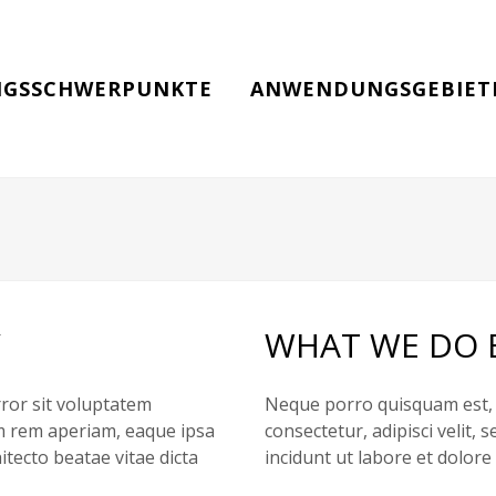
GSSCHWERPUNKTE
ANWENDUNGSGEBIET
Y
WHAT WE DO 
rror sit voluptatem
Neque porro quisquam est, 
 rem aperiam, eaque ipsa
consectetur, adipisci velit
hitecto beatae vitae dicta
incidunt ut labore et dolo