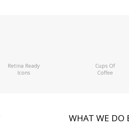
Retina Ready
Cups Of
Icons
Coffee
Y
WHAT WE DO 