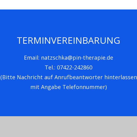
TERMINVEREINBARUNG
Email: natzschka@pin-therapie.de
Tel.: 07422-242860
(Bitte Nachricht auf Anrufbeantworter hinterlassen
mit Angabe Telefonnummer)