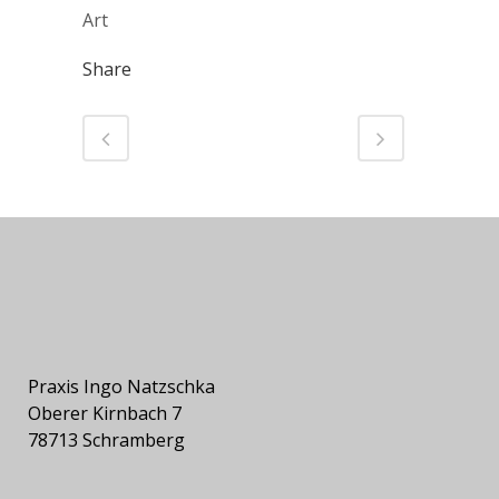
Art
Share
Praxis Ingo Natzschka
Oberer Kirnbach 7
78713 Schramberg